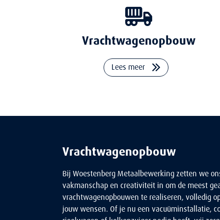
Vrachtwagenopbouw
Lees meer
Vrachtwagenopbouw
Bij Woestenberg Metaalbewerking zetten we on
vakmanschap en creativiteit in om de meest g
vrachtwagenopbouwen te realiseren, volledig o
jouw wensen. Of je nu een vacuüminstallatie, 