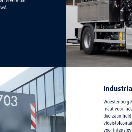
gen ervoor dat
uwd.
Industri
Woestenberg M
maat voor ind
duurzaamheid 
vloeistofconta
voor intensiev