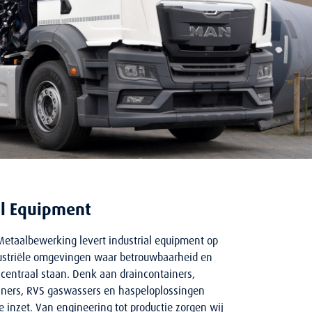
al Equipment
etaalbewerking levert industrial equipment op
ustriële omgevingen waar betrouwbaarheid en
centraal staan. Denk aan
draincontainers
,
iners
,
RVS gaswassers
en
haspeloplossingen
e inzet. Van engineering tot productie zorgen wij