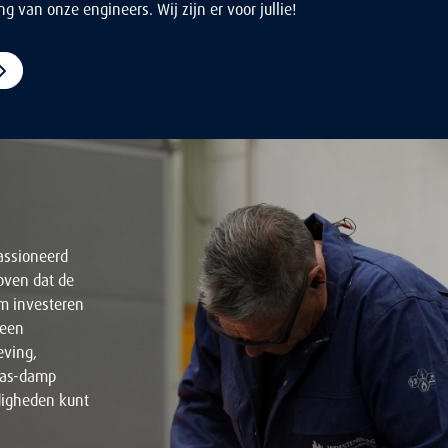
g van onze engineers. Wij zijn er voor jullie!
assioneerd
oven dat de
om investeren
 een
ving,
las-damp
ndigheden kunt