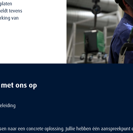
 platen
geldt tevens
erking van
 met ons op
eleiding
ensen naar een concrete oplossing. Jullie hebben één aanspreekpun