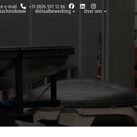
en e-mail
+31 (0)76 597 12 86
achinebouw
Metaalbewerking
Over ons