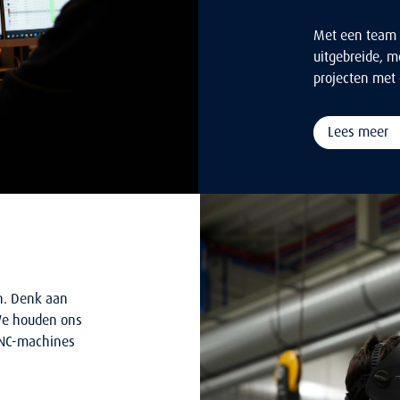
Met een team 
uitgebreide, mo
projecten met 
Lees meer
n. Denk aan
 We houden ons
CNC-machines