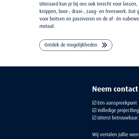
Uiteraard kun je bij ons ook terecht voor lassen,
knippen, boor-, draai-, zaag- en freeswerk. Dat 
voor beitsen en passiveren en de af- én nabew
metaal.
Ontdek de mogelijkheden
Neem contact
☑️ Eén aanspreekpunt
☑️ Volledige projectbeg
☑️ Uiterst betrouwbaar
Wij vertalen jullie w