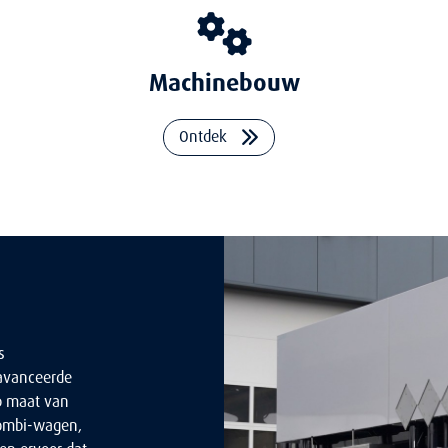
Machinebouw
Ontdek
s
eavanceerde
p maat van
combi-wagen,