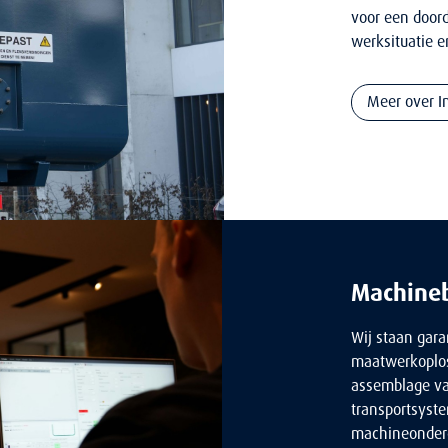
voor een doord
werksituatie e
Meer over I
Machine
Wij staan gar
maatwerkoplos
assemblage va
transportsyst
machineonder