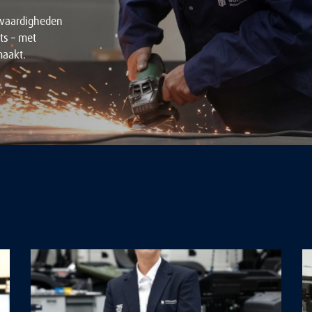
 vaardigheden
ts – met
maakt.