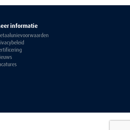
eer informatie
etaalunievoorwaarden
rivacybeleid
rtificering
ieuws
acatures