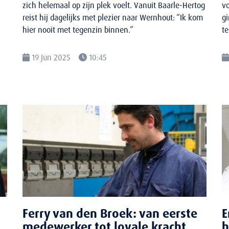
zich helemaal op zijn plek voelt. Vanuit Baarle-Hertog
vo
reist hij dagelijks met plezier naar Wernhout: “Ik kom
gi
hier nooit met tegenzin binnen.”
te
19 Jun 2025
10:45
Ferry van den Broek: van eerste
E
medewerker tot loyale kracht
h