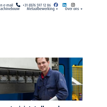
en e-mail
+31 (0)76 597 12 86
achinebouw
Metaalbewerking
Over ons