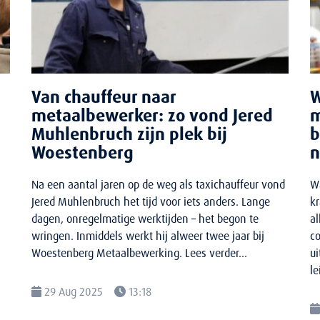
Van chauffeur naar
W
g
metaalbewerker: zo vond Jered
m
Muhlenbruch zijn plek bij
b
Woestenberg
n
Na een aantal jaren op de weg als taxichauffeur vond
Wa
Jered Muhlenbruch het tijd voor iets anders. Lange
k
dagen, onregelmatige werktijden – het begon te
a
wringen. Inmiddels werkt hij alweer twee jaar bij
c
Woestenberg Metaalbewerking. Lees verder...
u
le
29 Aug 2025
13:18