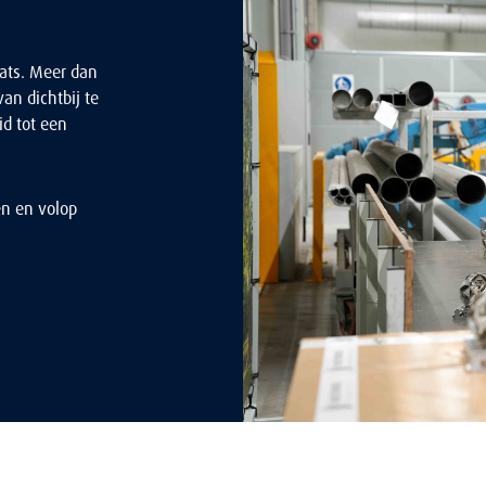
aats. Meer dan
n dichtbij te
id tot een
en en volop