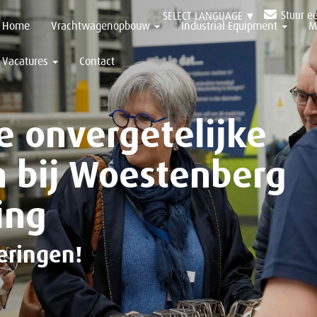
Stuur e
SELECT LANGUAGE
▼
Home
Vrachtwagenopbouw
Industrial Equipment
M
Vacatures
Contact
e onvergetelijke
 bij Woestenberg
ing
eringen!