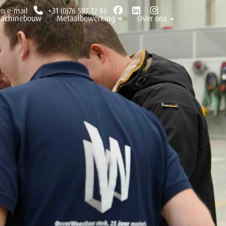
en e-mail
+31 (0)76 597 12 86
achinebouw
Metaalbewerking
Over ons