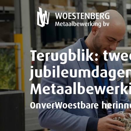
Terugblik: twe
jubileumdagen
Metaalbewerk
OnverWoestbare herinn